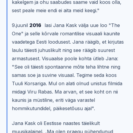
kakelgem ja ohu saabudes saame vaid koos olla,
sest peale meie endi ei aita meid keegi."
9.juunil
2016
lasi Jana Kask välja uue loo "The
One" ja selle kõrvale romantilise visuaali kaunite
vaadetega Eesti loodusest. Jana räägib, et kirjutas
laulu täiesti juhuslikult ning see räägib suurest
armastusest. Visuaalse poole kohta ütleb Jana:
"See oli täiesti spontaanne mõte teha lihtne ning
samas soe ja suvine visuaal. Tegime seda koos
Tuuli Korsariga. Mul on alati olnud unistus filmida
midagi Viru Rabas. Ma arvan, et see koht on nii
kaunis ja müstiline, eriti väga varastel
hommikutundidel, päikesetõusu ajal".
Jana Kask oli Eestisse naastes täielikult
muusikalainel. „Ma olen praegu pühendunud