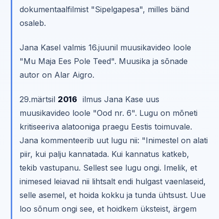
dokumentaalfilmist "Sipelgapesa", milles bänd
osaleb.
Jana Kasel valmis 16.juunil muusikavideo loole
"Mu Maja Ees Pole Teed". Muusika ja sõnade
autor on Alar Aigro.
29.märtsil
2016
ilmus Jana Kase uus
muusikavideo loole "Ood nr. 6". Lugu on mõneti
kritiseeriva alatooniga praegu Eestis toimuvale.
Jana kommenteerib uut lugu nii: "Inimestel on alati
piir, kui palju kannatada. Kui kannatus katkeb,
tekib vastupanu. Sellest see lugu ongi. Imelik, et
inimesed leiavad nii lihtsalt endi hulgast vaenlaseid,
selle asemel, et hoida kokku ja tunda ühtsust. Uue
loo sõnum ongi see, et hoidkem üksteist, ärgem