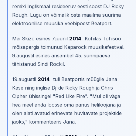
remixi Inglismaal resideeruv eesti soost DJ Ricky
Rough. Lugu on võimalik osta maailma suurima
elektroonilise muusika veebipoest Beatport.
Mai Skizo esines 7.juunil
2014
Kohilas Tohisoo
mõisapargis toimunud Kaparock muusikafestival.
9.augustil esines ansambel 45. sünnipäeva
tähistanud Sindi Rockil.
19.augustil
2014
tuli Beatportis müügile Jana
Kase ning inglise Dj-de Ricky Rough ja Chris
Cipher ühissingel "Red Like Fire". "Mul oli väga
hea meel anda loosse oma panus heliloojana ja
olen alati avatud erinevate huvitavate projektide
jaoks," kommenteeris Jana.