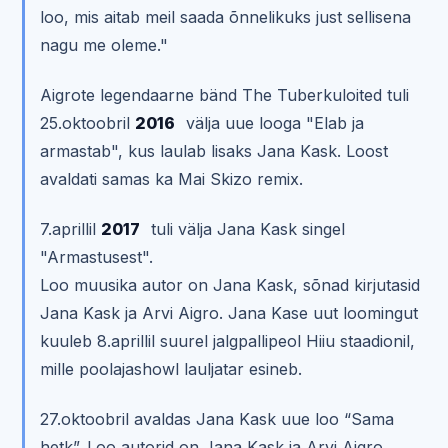
loo, mis aitab meil saada õnnelikuks just sellisena
nagu me oleme."
Aigrote legendaarne bänd The Tuberkuloited tuli
25.oktoobril
2016
välja uue looga "Elab ja
armastab", kus laulab lisaks Jana Kask. Loost
avaldati samas ka Mai Skizo remix.
7.aprillil
2017
tuli välja Jana Kask singel
"Armastusest".
Loo muusika autor on Jana Kask, sõnad kirjutasid
Jana Kask ja Arvi Aigro. Jana Kase uut loomingut
kuuleb 8.aprillil suurel jalgpallipeol Hiiu staadionil,
mille poolajashowl lauljatar esineb.
27.oktoobril avaldas Jana Kask uue loo “Sama
hetk”. Loo autorid on Jana Kask ja Arvi Aigro.