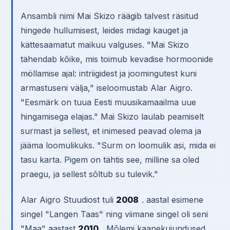
Ansambli nimi Mai Skizo räägib talvest räsitud
hingede hullumisest, leides midagi kauget ja
kättesaamatut maikuu valguses. "Mai Skizo
tähendab kõike, mis toimub kevadise hormoonide
möllamise ajal: intriigidest ja joomingutest kuni
armastuseni välja," iseloomustab Alar Aigro.
"Eesmärk on tuua Eesti muusikamaailma uue
hingamisega elajas." Mai Skizo laulab peamiselt
surmast ja sellest, et inimesed peavad olema ja
jääma loomulikuks. "Surm on loomulik asi, mida ei
tasu karta. Pigem on tähtis see, milline sa oled
praegu, ja sellest sõltub su tulevik."
Alar Aigro Stuudiost tuli
2008
. aastal esimene
singel "Langen Taas" ning viimane singel oli seni
"Maa" aastast
2010
. Mõlemi kaanekujundused