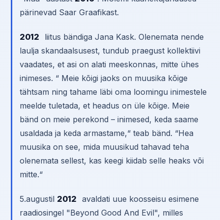
pärinevad Saar Graafikast.
2012
liitus bändiga Jana Kask. Olenemata nende
laulja skandaalsusest, tundub praegust kollektiivi
vaadates, et asi on alati meeskonnas, mitte ühes
inimeses. “ Meie kõigi jaoks on muusika kõige
tähtsam ning tahame läbi oma loomingu inimestele
meelde tuletada, et headus on üle kõige. Meie
bänd on meie perekond – inimesed, keda saame
usaldada ja keda armastame,“ teab bänd. “Hea
muusika on see, mida muusikud tahavad teha
olenemata sellest, kas keegi kiidab selle heaks või
mitte.“
5.augustil
2012
avaldati uue koosseisu esimene
raadiosingel "Beyond Good And Evil", milles