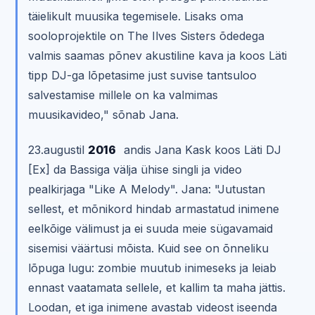
täielikult muusika tegemisele. Lisaks oma
sooloprojektile on The Ilves Sisters õdedega
valmis saamas põnev akustiline kava ja koos Läti
tipp DJ-ga lõpetasime just suvise tantsuloo
salvestamise millele on ka valmimas
muusikavideo," sõnab Jana.
23.augustil
2016
andis Jana Kask koos Läti DJ
[Ex] da Bassiga välja ühise singli ja video
pealkirjaga "Like A Melody". Jana: "Jutustan
sellest, et mõnikord hindab armastatud inimene
eelkõige välimust ja ei suuda meie sügavamaid
sisemisi väärtusi mõista. Kuid see on õnneliku
lõpuga lugu: zombie muutub inimeseks ja leiab
ennast vaatamata sellele, et kallim ta maha jättis.
Loodan, et iga inimene avastab videost iseenda