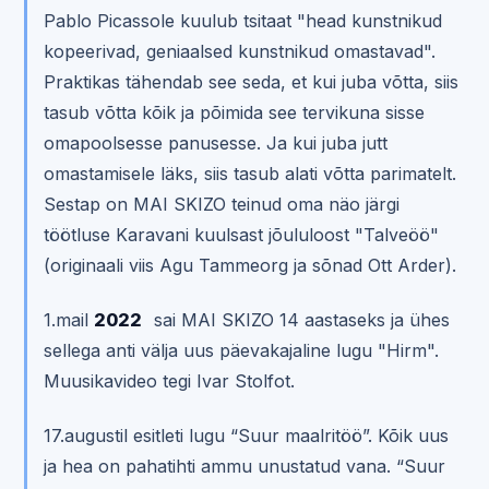
Pablo Picassole kuulub tsitaat "head kunstnikud
kopeerivad, geniaalsed kunstnikud omastavad".
Praktikas tähendab see seda, et kui juba võtta, siis
tasub võtta kõik ja põimida see tervikuna sisse
omapoolsesse panusesse. Ja kui juba jutt
omastamisele läks, siis tasub alati võtta parimatelt.
Sestap on MAI SKIZO teinud oma näo järgi
töötluse Karavani kuulsast jõululoost "Talveöö"
(originaali viis Agu Tammeorg ja sõnad Ott Arder).
1.mail
2022
sai MAI SKIZO 14 aastaseks ja ühes
sellega anti välja uus päevakajaline lugu "Hirm".
Muusikavideo tegi Ivar Stolfot.
17.augustil esitleti lugu “Suur maalritöö”. Kõik uus
ja hea on pahatihti ammu unustatud vana. “Suur