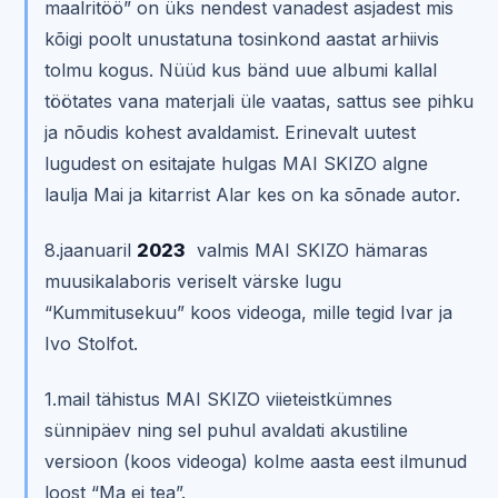
maalritöö” on üks nendest vanadest asjadest mis
kõigi poolt unustatuna tosinkond aastat arhiivis
tolmu kogus. Nüüd kus bänd uue albumi kallal
töötates vana materjali üle vaatas, sattus see pihku
ja nõudis kohest avaldamist. Erinevalt uutest
lugudest on esitajate hulgas MAI SKIZO algne
laulja Mai ja kitarrist Alar kes on ka sõnade autor.
8.jaanuaril
2023
valmis MAI SKIZO hämaras
muusikalaboris veriselt värske lugu
“Kummitusekuu” koos videoga, mille tegid Ivar ja
Ivo Stolfot.
1.mail tähistus MAI SKIZO viieteistkümnes
sünnipäev ning sel puhul avaldati akustiline
versioon (koos videoga) kolme aasta eest ilmunud
loost “Ma ei tea”.