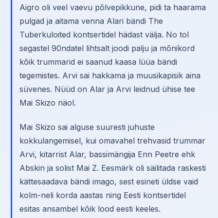
Aigro oli veel vaevu põlvepikkune, pidi ta haarama
pulgad ja aitama venna Alari bändi The
Tuberkuloited kontsertidel hädast välja. No tol
segastel 90ndatel lihtsalt joodi palju ja mõnikord
kõik trummarid ei saanud kaasa lüüa bändi
tegemistes. Arvi sai hakkama ja muusikapisik aina
süvenes. Nüüd on Alar ja Arvi leidnud ühise tee
Mai Skizo näol.
Mai Skizo sai alguse suuresti juhuste
kokkulangemisel, kui omavahel trehvasid trummar
Arvi, kitarrist Alar, bassimängija Enn Peetre ehk
Abskin ja solist Mai Z. Eesmärk oli säilitada raskesti
kättesaadava bändi imago, sest esineti üldse vaid
kolm-neli korda aastas ning Eesti kontsertidel
esitas ansambel kõik lood eesti keeles.