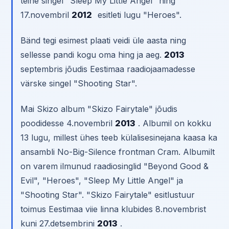
teine singel "Sleep My Little Angel" ning
17.novembril
2012
esitleti lugu "Heroes".
Bänd tegi esimest plaati veidi üle aasta ning
sellesse pandi kogu oma hing ja aeg.
2013
septembris jõudis Eestimaa raadiojaamadesse
värske singel "Shooting Star".
Mai Skizo album "Skizo Fairytale" jõudis
poodidesse 4.novembril
2013
. Albumil on kokku
13 lugu, millest ühes teeb külalisesinejana kaasa ka
ansambli No-Big-Silence frontman Cram. Albumilt
on varem ilmunud raadiosinglid "Beyond Good &
Evil", "Heroes", "Sleep My Little Angel" ja
"Shooting Star". "Skizo Fairytale" esitlustuur
toimus Eestimaa viie linna klubides 8.novembrist
kuni 27.detsembrini
2013
.