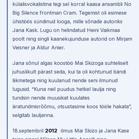
külalisvokalistina tegi sel korral kaasa ansambli No
Big Silence frontman Cram. Tegemist oli esimese
ühistöös sündinud looga, mille sõnade autoriks
Jana Kask. Lugu on helindatud Heini Vaikmaa
poolt ning singli kaanekujunduse autorid on Mirjam
Veisner ja Aldur Anier.
Jana sõnul algas koostöö Mai Skizoga suhteliselt
juhuslikult pärast seda, kui ta oli kohtunud bändi
liikmetega ning kuulanud nende seni ilmunud
lugusid. “Kuna neil puudus hetkel laulja ning
tundsin nende muusikat kuulates
äratundmisrõõmu, otsustasime koos tööle hakata”,
selgitab lauljanna.
18.septembril
2012
ilmus Mai Skizo ja Jana Kase