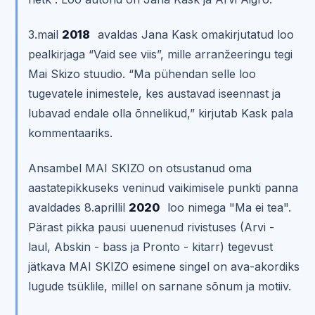
3.mail
2018
avaldas Jana Kask omakirjutatud loo
pealkirjaga “Vaid see viis”, mille arranžeeringu tegi
Mai Skizo stuudio. “Ma pühendan selle loo
tugevatele inimestele, kes austavad iseennast ja
lubavad endale olla õnnelikud,” kirjutab Kask pala
kommentaariks.
Ansambel MAI SKIZO on otsustanud oma
aastatepikkuseks veninud vaikimisele punkti panna
avaldades 8.aprillil
2020
loo nimega "Ma ei tea".
Pärast pikka pausi uuenenud rivistuses (Arvi -
laul, Abskin - bass ja Pronto - kitarr) tegevust
jätkava MAI SKIZO esimene singel on ava-akordiks
lugude tsüklile, millel on sarnane sõnum ja motiiv.