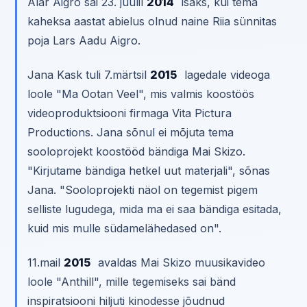
Alar Aigro sai 23. juulil
2014
isaks, kui tema
kaheksa aastat abielus olnud naine Riia sünnitas
poja Lars Aadu Aigro.
Jana Kask tuli 7.märtsil
2015
lagedale videoga
loole "Ma Ootan Veel", mis valmis koostöös
videoproduktsiooni firmaga Vita Pictura
Productions. Jana sõnul ei mõjuta tema
sooloprojekt koostööd bändiga Mai Skizo.
"Kirjutame bändiga hetkel uut materjali", sõnas
Jana. "Sooloprojekti näol on tegemist pigem
selliste lugudega, mida ma ei saa bändiga esitada,
kuid mis mulle südamelähedased on".
11.mail
2015
avaldas Mai Skizo muusikavideo
loole "Anthill", mille tegemiseks sai bänd
inspiratsiooni hiljuti kinodesse jõudnud