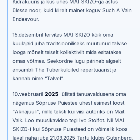
Kidrakuuris ja kus ühes MAI SKIZO-ga astus
ülesse noor, kuid kiirelt mainet koguv Such A Vain
Endeavour.
15.detsembril tervitas MAI SKIZO kõik oma
kuulajaid juba traditsiooniliseks muutunud talvise
looga mõnelt teiselt kollektiivilt mida esitatakse
omas võtmes. Seekordne lugu pärineb algselt
ansambli The Tuberkuloited repertuaarist ja
kannab nime “Talvel”.
10.veebruaril
2025
üllitati tänuavaldusena oma
nägemus Sõpruse Puiestee ühest esimest loost
"Aknajuuli", mille teksti kui viisi autoriks on Mait
Vaik. Loo muusikavideo tegi Ivo Stolfot. Nii MAI
SKIZO-t kui Sõpruse Puiesteed on võimalik koos
laval näha juba 21.03.2025 Tartu klubis Gutenberg.