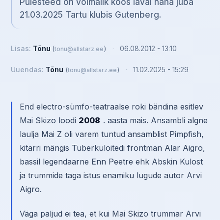
Puiesteed on võimalik koos laval näha juba
21.03.2025 Tartu klubis Gutenberg.
Lisas:
Tõnu
(
)
·
06.08.2012 - 13:10
tonu@allstarz.ee
Uuendas:
Tõnu
(
)
·
11.02.2025 - 15:29
tonu@allstarz.ee
End electro-sümfo-teatraalse roki bändina esitlev
Mai Skizo loodi
2008
. aasta mais. Ansambli algne
laulja Mai Z oli varem tuntud ansamblist Pimpfish,
kitarri mängis Tuberkuloitedi frontman Alar Aigro,
bassil legendaarne Enn Peetre ehk Abskin Kulost
ja trummide taga istus enamiku lugude autor Arvi
Aigro.
Väga paljud ei tea, et kui Mai Skizo trummar Arvi