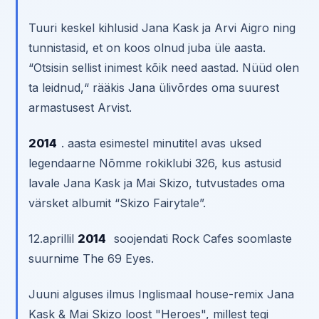
Tuuri keskel kihlusid Jana Kask ja Arvi Aigro ning
tunnistasid, et on koos olnud juba üle aasta.
“Otsisin sellist inimest kõik need aastad. Nüüd olen
ta leidnud,“ rääkis Jana ülivõrdes oma suurest
armastusest Arvist.
2014
. aasta esimestel minutitel avas uksed
legendaarne Nõmme rokiklubi 326, kus astusid
lavale Jana Kask ja Mai Skizo, tutvustades oma
värsket albumit “Skizo Fairytale”.
12.aprillil
2014
soojendati Rock Cafes soomlaste
suurnime The 69 Eyes.
Juuni alguses ilmus Inglismaal house-remix Jana
Kask & Mai Skizo loost "Heroes", millest tegi