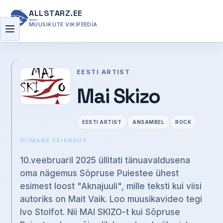
ALLSTARZ.EE
MUUSIKUTE VIKIPEEDIA
Menüü
EESTI ARTIST
Mai Skizo
EESTI ARTIST
ANSAMBEL
ROCK
VIIMANE TÄIENDUS
10.veebruaril 2025 üllitati tänuavaldusena
oma nägemus Sõpruse Puiestee ühest
esimest loost "Aknajuuli", mille teksti kui viisi
autoriks on Mait Vaik. Loo muusikavideo tegi
Ivo Stolfot. Nii MAI SKIZO-t kui Sõpruse