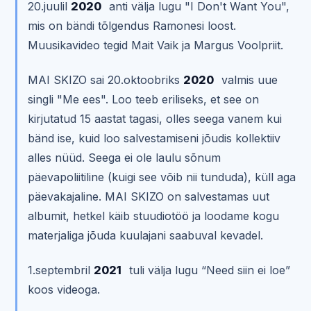
20.juulil
2020
anti välja lugu "I Don't Want You",
mis on bändi tõlgendus Ramonesi loost.
Muusikavideo tegid Mait Vaik ja Margus Voolpriit.
MAI SKIZO sai 20.oktoobriks
2020
valmis uue
singli "Me ees". Loo teeb eriliseks, et see on
kirjutatud 15 aastat tagasi, olles seega vanem kui
bänd ise, kuid loo salvestamiseni jõudis kollektiiv
alles nüüd. Seega ei ole laulu sõnum
päevapoliitiline (kuigi see võib nii tunduda), küll aga
päevakajaline. MAI SKIZO on salvestamas uut
albumit, hetkel käib stuudiotöö ja loodame kogu
materjaliga jõuda kuulajani saabuval kevadel.
1.septembril
2021
tuli välja lugu “Need siin ei loe”
koos videoga.