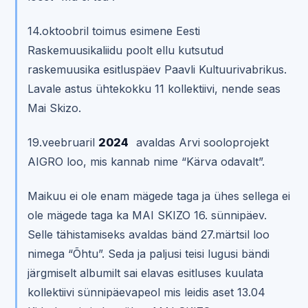
14.oktoobril toimus esimene Eesti
Raskemuusikaliidu poolt ellu kutsutud
raskemuusika esitluspäev Paavli Kultuurivabrikus.
Lavale astus ühtekokku 11 kollektiivi, nende seas
Mai Skizo.
19.veebruaril
2024
avaldas Arvi sooloprojekt
AIGRO loo, mis kannab nime “Kärva odavalt”.
Maikuu ei ole enam mägede taga ja ühes sellega ei
ole mägede taga ka MAI SKIZO 16. sünnipäev.
Selle tähistamiseks avaldas bänd 27.märtsil loo
nimega “Õhtu”. Seda ja paljusi teisi lugusi bändi
järgmiselt albumilt sai elavas esitluses kuulata
kollektiivi sünnipäevapeol mis leidis aset 13.04