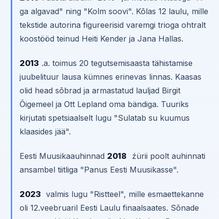
ga algavad" ning "Kolm soovi". Kõlas 12 laulu, mille
tekstide autorina figureerisid varemgi trioga ohtralt
koostööd teinud Heiti Kender ja Jana Hallas.
2013
.a. toimus 20 tegutsemisaasta tähistamise
juubelituur lausa kümnes erinevas linnas. Kaasas
olid head sõbrad ja armastatud lauljad Birgit
Õigemeel ja Ott Lepland oma bändiga. Tuuriks
kirjutati spetsiaalselt lugu "Sulatab su kuumus
klaasides jää".
Eesti Muusikaauhinnad
2018
źürii poolt auhinnati
ansambel tiitliga "Panus Eesti Muusikasse".
2023
valmis lugu "Ristteel", mille esmaettekanne
oli 12.veebruaril Eesti Laulu finaalsaates. Sõnade