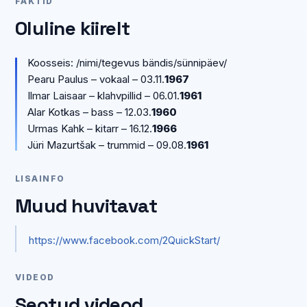
FAKTID
Oluline kiirelt
Koosseis: /nimi/tegevus bändis/sünnipäev/
Pearu Paulus – vokaal – 03.11.
1967
Ilmar Laisaar – klahvpillid – 06.01.
1961
Alar Kotkas – bass – 12.03.
1960
Urmas Kahk – kitarr – 16.12.
1966
Jüri Mazurtšak – trummid – 09.08.
1961
LISAINFO
Muud huvitavat
https://www.facebook.com/2QuickStart/
VIDEOD
Seotud videod