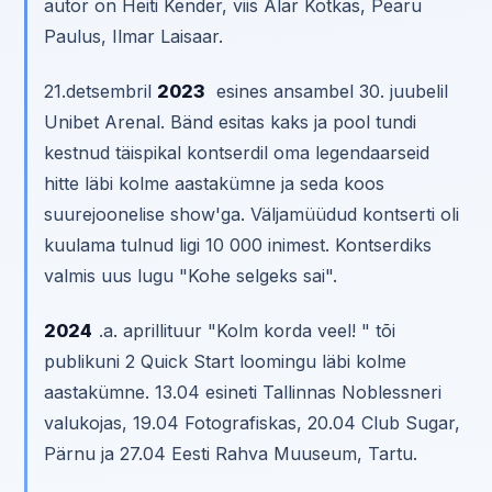
autor on Heiti Kender, viis Alar Kotkas, Pearu
Paulus, Ilmar Laisaar.
21.detsembril
2023
esines ansambel 30. juubelil
Unibet Arenal. Bänd esitas kaks ja pool tundi
kestnud täispikal kontserdil oma legendaarseid
hitte läbi kolme aastakümne ja seda koos
suurejoonelise show'ga. Väljamüüdud kontserti oli
kuulama tulnud ligi 10 000 inimest. Kontserdiks
valmis uus lugu "Kohe selgeks sai".
2024
.a. aprillituur "Kolm korda veel! " tõi
publikuni 2 Quick Start loomingu läbi kolme
aastakümne. 13.04 esineti Tallinnas Noblessneri
valukojas, 19.04 Fotografiskas, 20.04 Club Sugar,
Pärnu ja 27.04 Eesti Rahva Muuseum, Tartu.