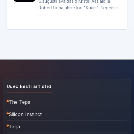
6.augustil avaldasid Kristel Aaslaid ja
Robert Linna ühise loo "Kuum". Tegemist
...
Uued Eesti artistid
The Teps
Silicon Instinct
Tarja