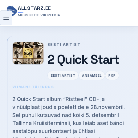
ALLSTARZ.EE
MUUSIKUTE VIKIPEEDIA
Menüü
EESTI ARTIST
2 Quick Start
EESTI ARTIST
ANSAMBEL
POP
VIIMANE TÄIENDUS
2 Quick Start album “Ristteel” CD- ja
vinüülplaat jõudis poelettidele 28.novembril.
Sel puhul kutsuvad nad kõiki 5. detsembril
Tallinna Kruiisiterminali, kus leiab aset bändi
aastalõpu suurkontsert ja ühtlasi