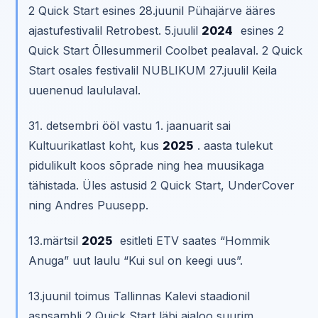
2 Quick Start esines 28.juunil Pühajärve ääres
ajastufestivalil Retrobest. 5.juulil
2024
esines 2
Quick Start Õllesummeril Coolbet pealaval. 2 Quick
Start osales festivalil NUBLIKUM 27.juulil Keila
uuenenud laululaval.
31. detsembri ööl vastu 1. jaanuarit sai
Kultuurikatlast koht, kus
2025
. aasta tulekut
pidulikult koos sõprade ning hea muusikaga
tähistada. Üles astusid 2 Quick Start, UnderCover
ning Andres Puusepp.
13.märtsil
2025
esitleti ETV saates “Hommik
Anuga” uut laulu “Kui sul on keegi uus”.
13.juunil toimus Tallinnas Kalevi staadionil
asnsambli 2 Quick Start läbi ajaloo suurim