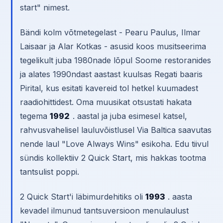
start" nimest.
Bändi kolm võtmetegelast - Pearu Paulus, Ilmar
Laisaar ja Alar Kotkas - asusid koos musitseerima
tegelikult juba 1980nade lõpul Soome restoranides
ja alates 1990ndast aastast kuulsas Regati baaris
Pirital, kus esitati kavereid tol hetkel kuumadest
raadiohittidest. Oma muusikat otsustati hakata
tegema
1992
. aastal ja juba esimesel katsel,
rahvusvahelisel lauluvõistlusel Via Baltica saavutas
nende laul "Love Always Wins" esikoha. Edu tiivul
sündis kollektiiv 2 Quick Start, mis hakkas tootma
tantsulist poppi.
2 Quick Start'i läbimurdehitiks oli
1993
. aasta
kevadel ilmunud tantsuversioon menulaulust