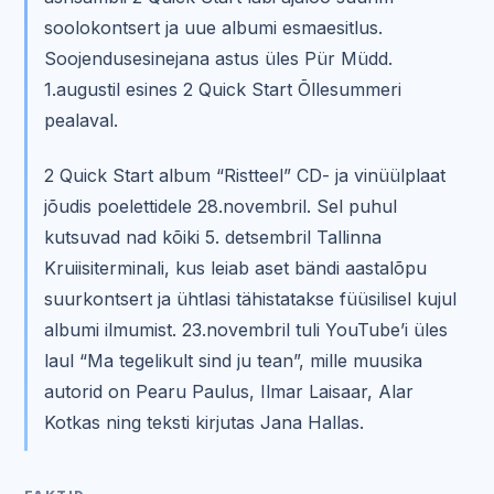
soolokontsert ja uue albumi esmaesitlus.
Soojendusesinejana astus üles Pür Müdd.
1.augustil esines 2 Quick Start Õllesummeri
pealaval.
2 Quick Start album “Ristteel” CD- ja vinüülplaat
jõudis poelettidele 28.novembril. Sel puhul
kutsuvad nad kõiki 5. detsembril Tallinna
Kruiisiterminali, kus leiab aset bändi aastalõpu
suurkontsert ja ühtlasi tähistatakse füüsilisel kujul
albumi ilmumist. 23.novembril tuli YouTube’i üles
laul “Ma tegelikult sind ju tean”, mille muusika
autorid on Pearu Paulus, Ilmar Laisaar, Alar
Kotkas ning teksti kirjutas Jana Hallas.