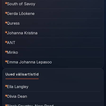
South of Savoy
Gerda Lõokene
Quress
Johanna Kristina
ANT
Miriko
Emma Johanna Lepasoo
Uued välisartistid
Ella Langley
Olivia Dean
Black Country, New Road