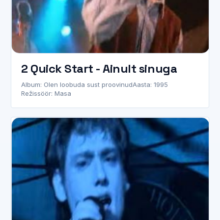
2 Quick Start - Ainult sinuga
Album: Olen loobuda sust proovinud
Aasta: 1995
Režissöör: Masa