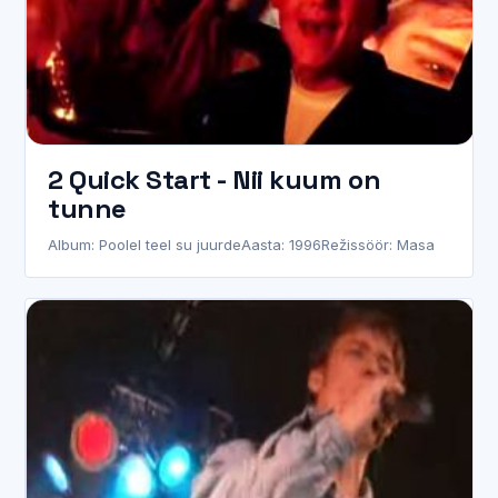
2 Quick Start - Nii kuum on
tunne
Album: Poolel teel su juurde
Aasta: 1996
Režissöör: Masa