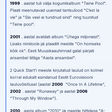
1999
. aastal tuli välja kogumikalbum "Teine Pool".
Plaati meenutavad uuemad tantsulood "C’est la
vie" ja "Siis veel ei tundnud sind" ning tuunitud
"Teine pool".
2001
. aastal avaldati album "Ühega miljoneist".
Lisaks nimiloole jäi plaadilt meelde "On homseks
kõik ok". Eesti Muusikaauhinnad galal pärjati
ansambel tiitliga "Aasta ansambel".
2 Quick Start'i meeste kirjutatud laulud on kolmel
korral edukalt esindanud Eestit Eurovisiooni
lauluvõistlusel (aastal
2000
"Once In A Lifetime",
2002
. aastal "Runaway" ja aastal
2006
"Through My Window").
2010
. aasta album "2010" jäi meelde hittidega "A-