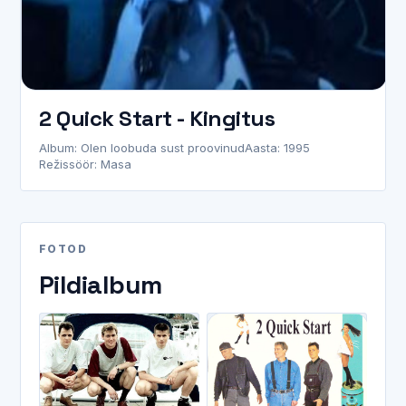
2 Quick Start - Kingitus
Album: Olen loobuda sust proovinud
Aasta: 1995
Režissöör: Masa
FOTOD
Pildialbum