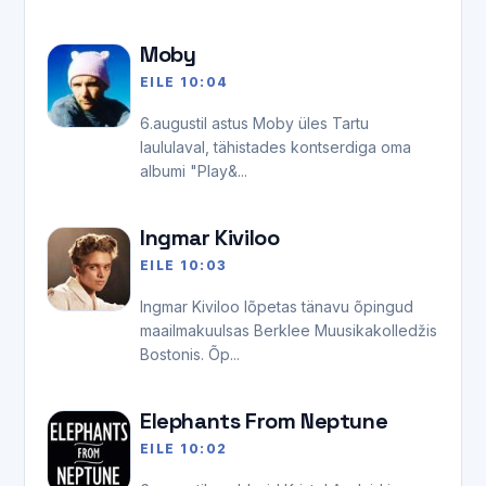
Moby
EILE 10:04
6.augustil astus Moby üles Tartu
laululaval, tähistades kontserdiga oma
albumi "Play&...
Ingmar Kiviloo
EILE 10:03
Ingmar Kiviloo lõpetas tänavu õpingud
maailmakuulsas Berklee Muusikakolledžis
Bostonis. Õp...
Elephants From Neptune
EILE 10:02