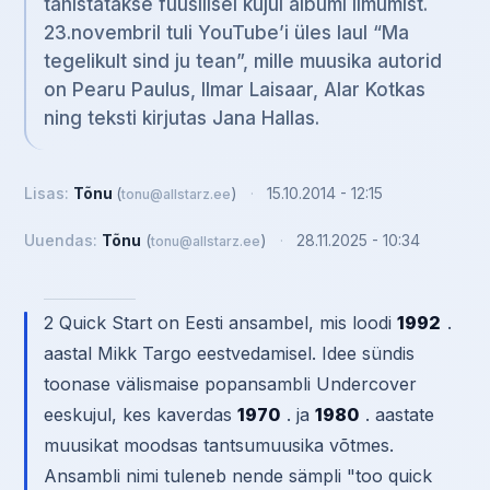
tähistatakse füüsilisel kujul albumi ilmumist.
23.novembril tuli YouTube’i üles laul “Ma
tegelikult sind ju tean”, mille muusika autorid
on Pearu Paulus, Ilmar Laisaar, Alar Kotkas
ning teksti kirjutas Jana Hallas.
Lisas:
Tõnu
(
)
·
15.10.2014 - 12:15
tonu@allstarz.ee
Uuendas:
Tõnu
(
)
·
28.11.2025 - 10:34
tonu@allstarz.ee
2 Quick Start on Eesti ansambel, mis loodi
1992
.
aastal Mikk Targo eestvedamisel. Idee sündis
toonase välismaise popansambli Undercover
eeskujul, kes kaverdas
1970
. ja
1980
. aastate
muusikat moodsas tantsumuusika võtmes.
Ansambli nimi tuleneb nende sämpli "too quick