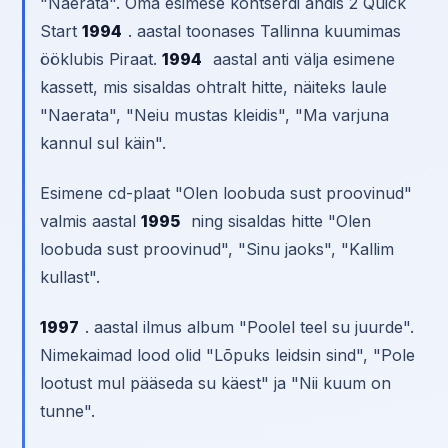
"Naerata". Oma esimese kontserdi andis 2 Quick
Start
1994
. aastal toonases Tallinna kuumimas
ööklubis Piraat.
1994
aastal anti välja esimene
kassett, mis sisaldas ohtralt hitte, näiteks laule
"Naerata", "Neiu mustas kleidis", "Ma varjuna
kannul sul käin".
Esimene cd-plaat "Olen loobuda sust proovinud"
valmis aastal
1995
ning sisaldas hitte "Olen
loobuda sust proovinud", "Sinu jaoks", "Kallim
kullast".
1997
. aastal ilmus album "Poolel teel su juurde".
Nimekaimad lood olid "Lõpuks leidsin sind", "Pole
lootust mul pääseda su käest" ja "Nii kuum on
tunne".