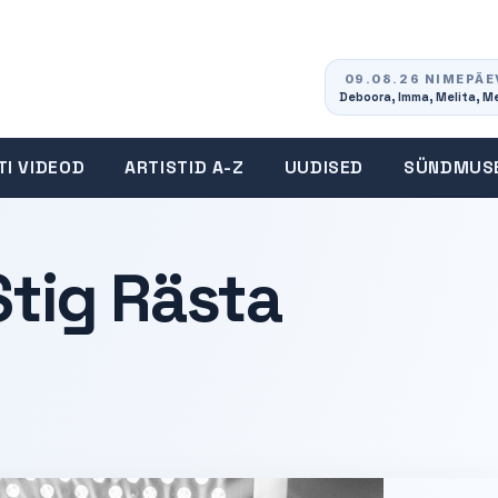
09.08.26 NIMEPÄE
Deboora, Imma, Melita, M
TI VIDEOD
ARTISTID A-Z
UUDISED
SÜNDMUS
Stig Rästa