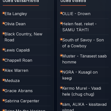
Uued välisartistid
Uued videod
Ella Langley
OLLIE - Drown
Olivia Dean
Helen feat. reket -
SAMU TÄHTI
Black Country, New
Road
South of Savoy - Son
of a Cowboy
Lewis Capaldi
Muster - Tänasest saab
Chappell Roan
homme
Alex Warren
NGRA - Kusagil on
keegi
Meduza
Kermo Murel - Vaadi
Gracie Abrams
hele (chug chug)
Sabrina Carpenter
säm, ALIKA - kissitavad
silmad
Bring Me the Horizon