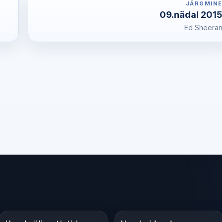
JÄRGMIN
09.nädal 201
Ed Sheera