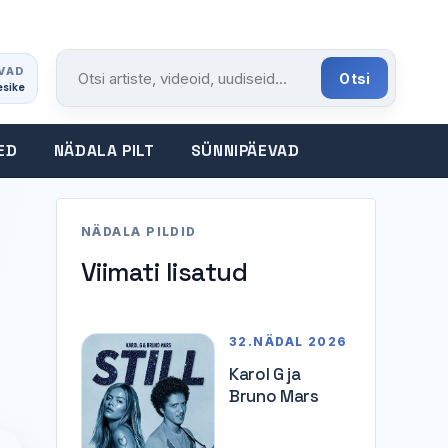
VAD
Otsi
esike
Otsi portaalist
ED
NÄDALA PILT
SÜNNIPÄEVAD
NÄDALA PILDID
Viimati lisatud
32.NÄDAL 2026
Karol G ja
Bruno Mars