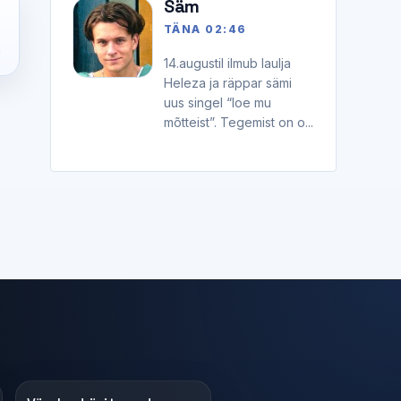
Säm
E
5
TÄNA 02:46
n
14.augustil ilmub laulja
Heleza ja räppar sämi
uus singel “loe mu
mõtteist”. Tegemist on o...