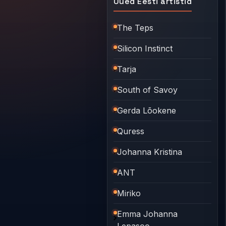
Uued Eesti artistid
The Teps
Silicon Instinct
Tarja
South of Savoy
Gerda Lõokene
Quress
Johanna Kristina
ANT
Miriko
Emma Johanna
Lepasoo