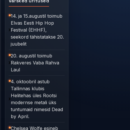
Värsked üritused
14. ja 15.augustil toimub
Elvas Eesti Hip Hop
Festival (EHHF),
seekord tähistatakse 20.
juubelit
20. augustil toimub
Rakveres Vaba Rahva
Laul
4. oktoobril astub
Tallinnas klubis
Helitehas üles Rootsi
modernse metali üks
tuntumaid nimesid Dead
by April.
Chelsea Wolfe esineb