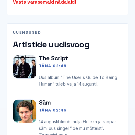
Vaata varasemaid nädalaid!
UUENDUSED
Artistide uudisvoog
The Script
TÄNA 02:48
Uus album "The User's Guide To Being
Human" tuleb välja 14.augustil.
Säm
TÄNA 02:46
14.augustil ilmub laulja Heleza ja räppar
sämi uus singel “loe mu mõtteist”.
Tegemist on o...