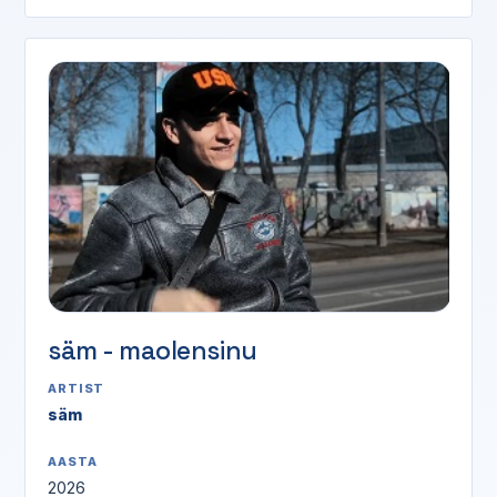
säm - maolensinu
ARTIST
säm
AASTA
2026