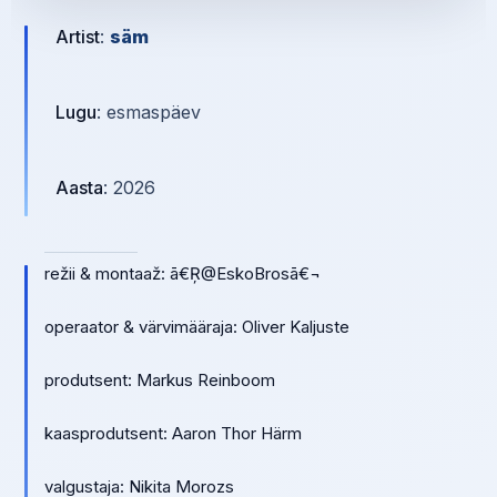
Artist
:
säm
Lugu
: esmaspäev
Aasta
: 2026
režii & montaaž: ā€Ŗ@EskoBrosā€¬
operaator & värvimääraja: Oliver Kaljuste
produtsent: Markus Reinboom
kaasprodutsent: Aaron Thor Härm
valgustaja: Nikita Morozs